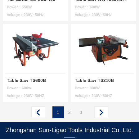
Power：550W
Power：600W
Voltage：230V~50Hz
Voltage：230V~50Hz
Table Saw-TS600B
Table Saw-TS210B
Power：600w
Power：800W
Voltage：230V~50HZ
Voltage：230V~50HZ
1
2
3
Zhongshan Sun-Ligao Tools Industrial Co.,Ltd.