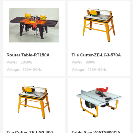
Router Table-RT150A
Tile Cutter-ZE-LG3-570A
Power：1050W
Power：800W
Voltage：230V~50Hz
Voltage：230V~50Hz
Tile Cutter-ZE-LG3-400
Table Saw-WWTS600/1A