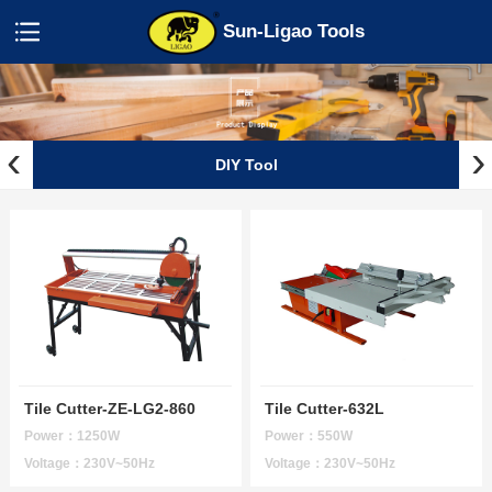
Sun-Ligao Tools
‹
›
DIY Tool
Tile Cutter-ZE-LG2-860
Tile Cutter-632L
Power：1250W
Power：550W
Voltage：230V~50Hz
Voltage：230V~50Hz